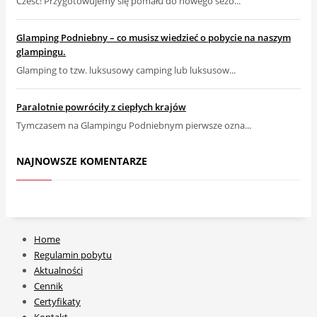
Cześć! Przygotowujemy się pomału do nowego sezo...
Glamping Podniebny – co musisz wiedzieć o pobycie na naszym
glampingu.
Glamping to tzw. luksusowy camping lub luksusow...
Paralotnie powróciły z ciepłych krajów
Tymczasem na Glampingu Podniebnym pierwsze ozna...
NAJNOWSZE KOMENTARZE
Home
Regulamin pobytu
Aktualności
Cennik
Certyfikaty
Kontakt